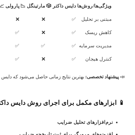
ویژگی‌ها/روش‌ها
دایس داکتر 🎲
مارتینگل 📉
پارولی 📈
مبتنی بر تحلیل
✅
❌
❌
کاهش ریسک
✅
❌
✅
مدیریت سرمایه
✅
✅
✅
کنترل هیجان
✅
❌
✅
📣
پیشنهاد تخصصی:
بهترین نتایج زمانی حاصل می‌شود که دایس دا
📱 ابزارهای مکمل برای اجرای روش دایس داکتر
نرم‌افزارهای تحلیل ضرایب
افزونه‌های مرورگر برای ثبت تاریخچه ضرایب