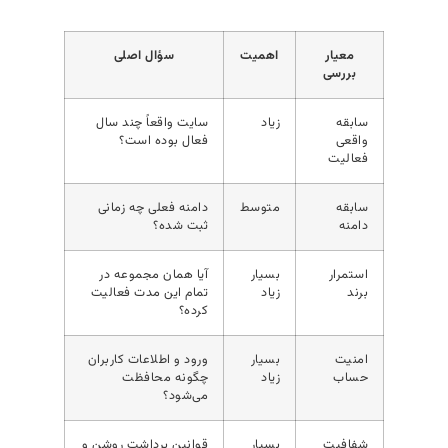
معیار
اهمیت
سؤال اصلی
بررسی
سابقه
زیاد
سایت واقعاً چند سال
واقعی
فعال بوده است؟
فعالیت
سابقه
متوسط
دامنه فعلی چه زمانی
دامنه
ثبت شده؟
استمرار
بسیار
آیا همان مجموعه در
برند
زیاد
تمام این مدت فعالیت
کرده؟
امنیت
بسیار
ورود و اطلاعات کاربران
حساب
زیاد
چگونه محافظت
می‌شود؟
شفافیت
بسیار
قوانین برداشت روشن و