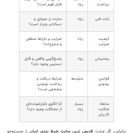
برداشت
زیاد
قابل فهم است؟
ثبات فنی
زیاد
سایت در موبایل و
دسکتاپ پایدار است؟
کیفیت
زیاد
ضرایب و بازارها منطقی
ضرایب
و متنوع‌اند؟
پشتیبانی
زیاد
پاسخ‌گویی واقعی و قابل
دسترس وجود دارد؟
قوانین
متوسط
شرایط دریافت و
بونوس
برداشت بونوس
مشخص است؟
سابقه
بسیار
آیا الگوی تکرارشونده‌ای
شکایت
زیاد
از مشکلات وجود دارد؟
کاربران
بنابراین، اگر عبارت
قدیمی ترین سایت شرط بندی ایران
را جست‌وجو